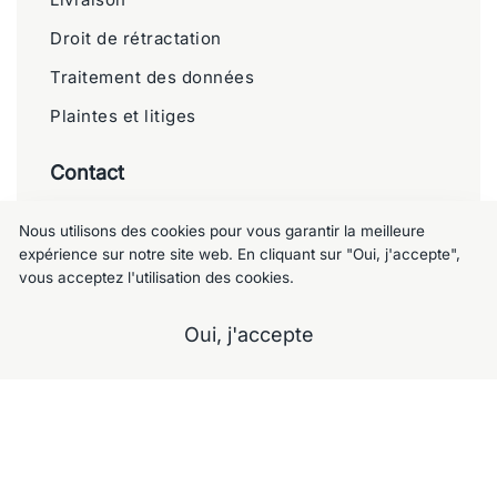
Droit de rétractation
Traitement des données
Plaintes et litiges
Contact
Meublemalin
Nous utilisons des cookies pour vous garantir la meilleure
expérience sur notre site web. En cliquant sur "Oui, j'accepte",
Chaussée de Charleroi 125, 1060 Saint-
vous acceptez l'utilisation des cookies.
Gilles
+32 477 09 49 80
Oui, j'accepte
meublemalin@hotmail.com
A propos