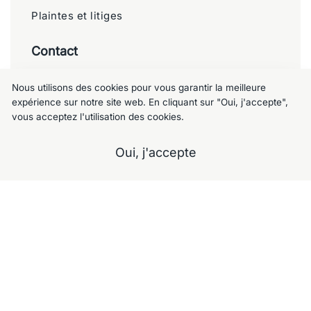
Plaintes et litiges
Contact
Meublemalin
Nous utilisons des cookies pour vous garantir la meilleure
expérience sur notre site web. En cliquant sur "Oui, j'accepte",
Chaussée de Charleroi 125, 1060 Saint-
vous acceptez l'utilisation des cookies.
Gilles
+32 477 09 49 80
Oui, j'accepte
meublemalin@hotmail.com
A propos
Notre Showroom
Nos services