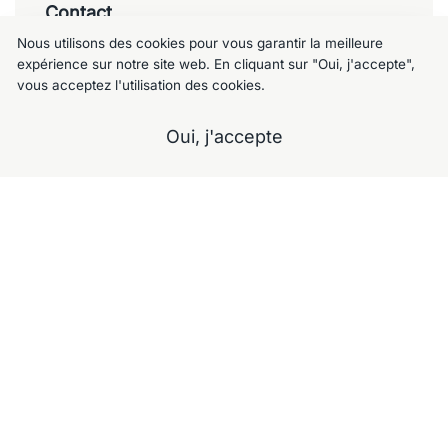
Contact
Nous utilisons des cookies pour vous garantir la meilleure
Meublemalin
expérience sur notre site web. En cliquant sur "Oui, j'accepte",
vous acceptez l'utilisation des cookies.
Chaussée de Charleroi 125, 1060 Saint-
Gilles
Oui, j'accepte
+32 477 09 49 80
meublemalin@hotmail.com
A propos
Notre Showroom
Nos services
Contactez-nous