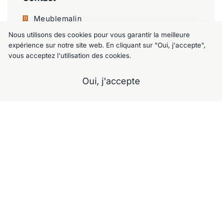
Meublemalin
Nous utilisons des cookies pour vous garantir la meilleure
Chaussée de Charleroi 125, 1060 Saint-
expérience sur notre site web. En cliquant sur "Oui, j'accepte",
Gilles
vous acceptez l'utilisation des cookies.
+32 477 09 49 80
Oui, j'accepte
meublemalin@hotmail.com
A propos
Notre Showroom
Nos services
Contactez-nous