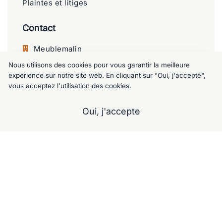
Plaintes et litiges
Contact
Meublemalin
Nous utilisons des cookies pour vous garantir la meilleure
Chaussée de Charleroi 125, 1060 Saint-
expérience sur notre site web. En cliquant sur "Oui, j'accepte",
Gilles
vous acceptez l'utilisation des cookies.
+32 477 09 49 80
Oui, j'accepte
meublemalin@hotmail.com
A propos
Notre Showroom
Nos services