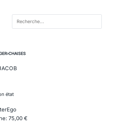
GER
›
CHAISES
 JACOB
on état
lterEgo
ine: 75,00 €