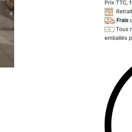
Prix TTC,
f
65,00
€
Retrait
Frais
d
Tous n
emballés p