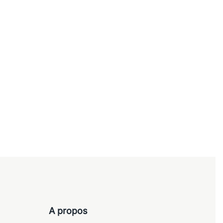
Chaises
– ARCA
Chaise – VEPA
145,00
€
Ajouter au panier
A propos