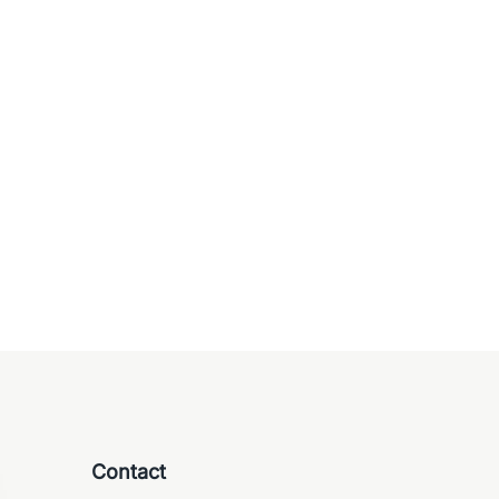
Chaises
Fauteuils
bureau – Conforto (19
Fauteuil design Orlandini 
onibles)
235,00
€
Ajouter au panier
panier
Contact