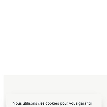
Chaises
Chaises
Chaises design « Pedrali » – (29
Chaises de 
pièces disponibles)
pièces disp
45,00
€
60,00
€
Ajouter au panier
Ajouter au 
Aide&information
Nous utilisons des cookies pour vous garantir