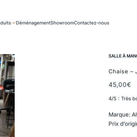
duits
Déménagement
Showroom
Contactez-nous
SALLE À MAN
Chaise –
45,00
€
4/5 : Très b
Marque: A
Prix d’orig
75,00
€