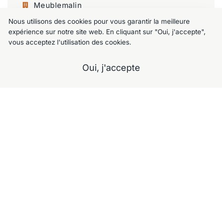
Meublemalin
Nous utilisons des cookies pour vous garantir la meilleure
Chaussée de Charleroi 125, 1060 Saint-
expérience sur notre site web. En cliquant sur "Oui, j'accepte",
Gilles
vous acceptez l'utilisation des cookies.
+32 477 09 49 80
Oui, j'accepte
meublemalin@hotmail.com
A propos
Notre Showroom
Nos services
Contactez-nous