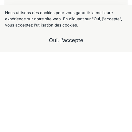
Meublemalin
Nous utilisons des cookies pour vous garantir la meilleure
expérience sur notre site web. En cliquant sur "Oui, j'accepte",
Chaussée de Charleroi 125, 1060 Saint-
vous acceptez l'utilisation des cookies.
Gilles
+32 477 09 49 80
Oui, j'accepte
meublemalin@hotmail.com
A propos
Notre Showroom
Nos services
Contactez-nous