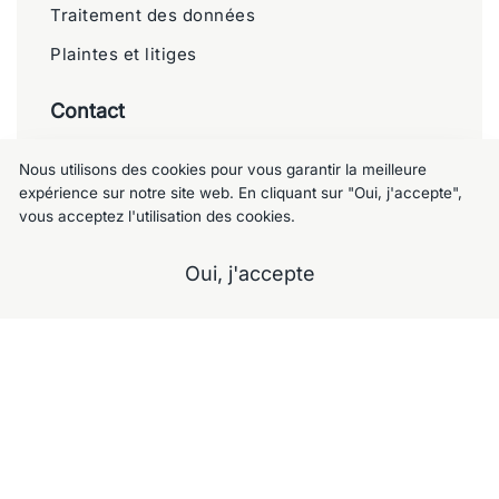
Traitement des données
Plaintes et litiges
Contact
Meublemalin
Nous utilisons des cookies pour vous garantir la meilleure
expérience sur notre site web. En cliquant sur "Oui, j'accepte",
Chaussée de Charleroi 125, 1060 Saint-
vous acceptez l'utilisation des cookies.
Gilles
+32 477 09 49 80
Oui, j'accepte
meublemalin@hotmail.com
A propos
Notre Showroom