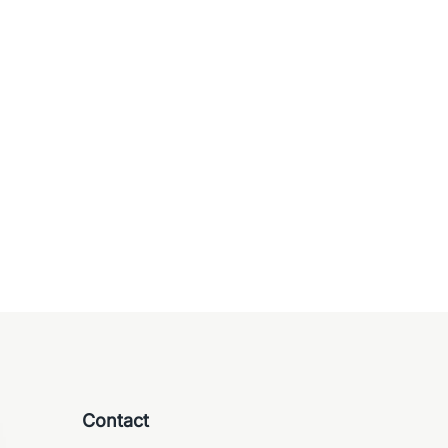
Chaises
lastique fluo empilable
Chaise de bureau, réunion
conférence – SEDUS
panier
120,00
€
Ajouter au panier
Contact