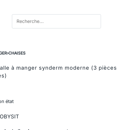
GER
›
CHAISES
salle à manger synderm moderne (3 pièces
es)
on état
MOBYSIT