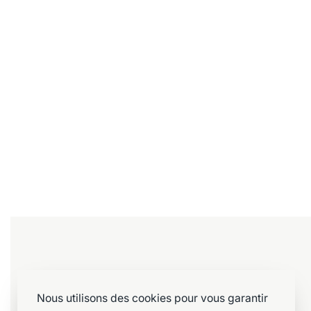
Chaises
Chaises
Chaises salle à manger style industriel
Chaise en p
(8 pièces disponible)
50,00
€
Ajouter au 
55,00
€
Ajouter au panier
Aide&information
Nous utilisons des cookies pour vous garantir