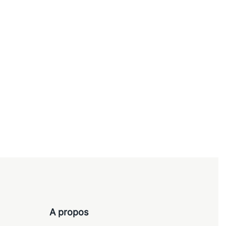
Chaises
 ou
Chaise de bureau, réunion ou
conférence – WILKHAHN
120,00
€
Ajouter au panier
A propos