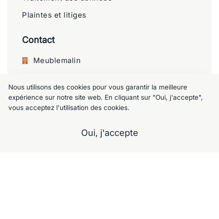
Plaintes et litiges
Contact
Meublemalin
Chaussée de Charleroi 125, 1060 Saint-
Nous utilisons des cookies pour vous garantir la meilleure
Gilles
expérience sur notre site web. En cliquant sur "Oui, j'accepte",
+32 477 09 49 80
vous acceptez l'utilisation des cookies.
meublemalin@hotmail.com
Oui, j'accepte
A propos
Notre Showroom
Nos services