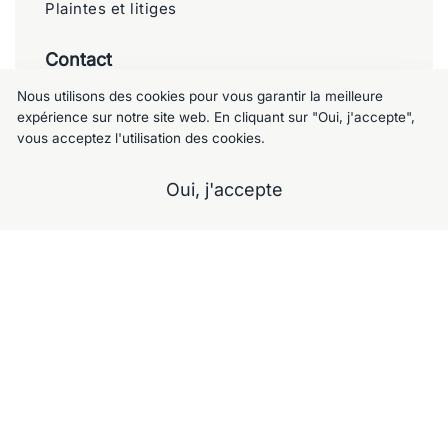
Plaintes et litiges
Contact
Nous utilisons des cookies pour vous garantir la meilleure
Meublemalin
expérience sur notre site web. En cliquant sur "Oui, j'accepte",
Chaussée de Charleroi 125, 1060 Saint-
vous acceptez l'utilisation des cookies.
Gilles
Oui, j'accepte
+32 477 09 49 80
meublemalin@hotmail.com
A propos
Notre Showroom
Nos services