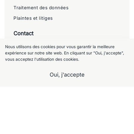
Traitement des données
Plaintes et litiges
Contact
Meublemalin
Nous utilisons des cookies pour vous garantir la meilleure
expérience sur notre site web. En cliquant sur "Oui, j'accepte",
Chaussée de Charleroi 125, 1060 Saint-
vous acceptez l'utilisation des cookies.
Gilles
Oui, j'accepte
+32 477 09 49 80
meublemalin@hotmail.com
A propos
Notre Showroom