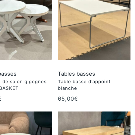
basses
Tables basses
e de salon gigognes
Table basse d’appoint
 BASKET
blanche
€
65,00
€
au panier
Ajouter au panier