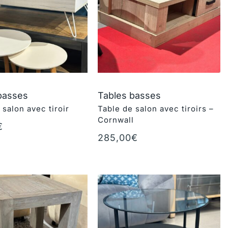
basses
Tables basses
 salon avec tiroir
Table de salon avec tiroirs –
Cornwall
€
au panier
285,00
€
Ajouter au panier