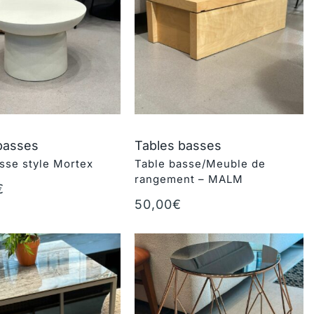
basses
Tables basses
sse style Mortex
Table basse/Meuble de
rangement – MALM
€
au panier
50,00
€
Ajouter au panier