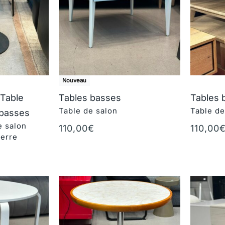
Nouveau
/Table
Tables basses
Tables 
Table de salon
Table de
 basses
e salon
110,00
€
110,00
verre
Ajouter au panier
Ajouter 
r