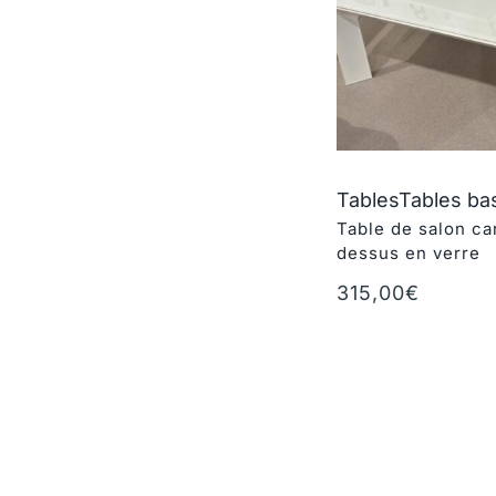
Tables
Tables ba
Table de salon ca
dessus en verre
315,00
€
Ajouter au panie