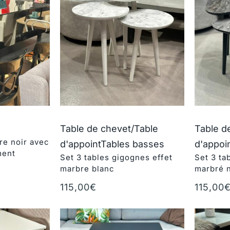
Table de chevet/Table
Table d
re noir avec
d'appoint
Tables basses
d'appoi
ment
Set 3 tables gigognes effet
Set 3 ta
marbre blanc
marbré n
r
115,00
€
115,00
Ajouter au panier
Ajouter 