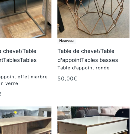
Nouveau
e chevet/Table
Table de chevet/Table
nt
Tables
Tables
d'appoint
Tables basses
Table d’appoint ronde
appoint effet marbre
50,00
€
n verre
Ajouter au panier
€
au panier