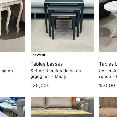
Nouveau
Tables basses
Tables 
e salon
Set de 3 tables de salon
Set tabl
gigognes – Misty
ronde –
120,00
€
150,00
r
Ajouter au panier
Ajouter 