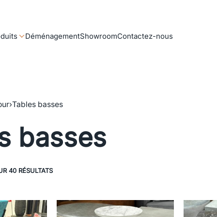
duits
Déménagement
Showroom
Contactez-nous
our
›
Tables basses
s basses
UR 40 RÉSULTATS