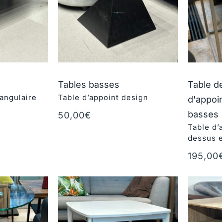
Tables basses
Table d
angulaire
Table d’appoint design
d'appoi
basses
50,00
€
Ajouter au panier
Table d’
r
dessus e
195,00
Ajouter 