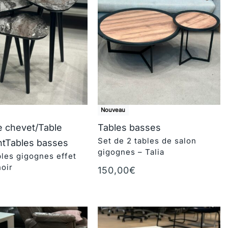
Nouveau
e chevet/Table
Tables basses
Set de 2 tables de salon
nt
Tables basses
gigognes – Talia
bles gigognes effet
oir
150,00
€
Ajouter au panier
€
au panier