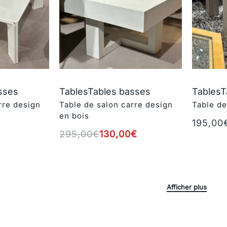
sses
Tables
Tables basses
Tables
T
rre design
Table de salon carre design
Table de
en bois
195,00
Ajouter 
295,00
€
130,00
€
r
Ajouter au panier