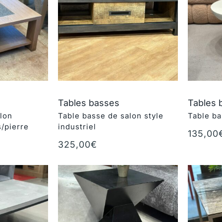
Tables basses
Tables 
lon
Table basse de salon style
Table ba
s/pierre
industriel
135,00
Ajouter 
325,00
€
r
Ajouter au panier