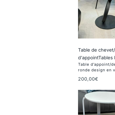
Table de chevet
d'appoint
Tables
Table d’appoint/d
ronde design en 
200,00
€
Ajouter au panie