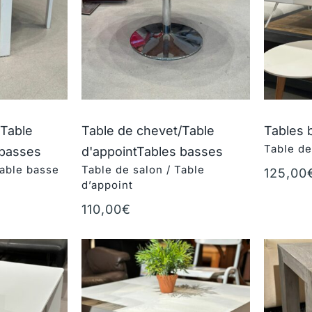
/Table
Table de chevet/Table
Tables 
Table de
 basses
d'appoint
Tables basses
Table basse
Table de salon / Table
125,00
d’appoint
Ajouter 
r
110,00
€
Ajouter au panier